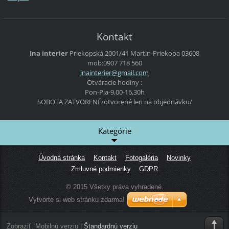
Kontakt
Ina interier
Priekopská 2001/41
Martin-Priekopa
03608
mob:0907 718 560
inainter
ier@gmai
l.com
Otváracie hodiny :
Pon-Pia-9,00-16,30h
SOBOTA ZATVORENÉ/otvorené len na objednávku/
Kategórie
Úvodná stránka
Kontakt
Fotogaléria
Novinky
Zmluvné podmienky
GDPR
© 2015 Všetky práva vyhradené.
Vytvorte si web stránku zdarma!
Zobraziť:
Mobilnú verziu
|
Štandardnú verziu