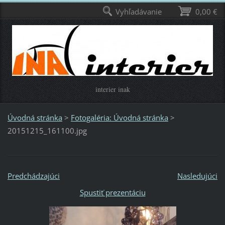
Vyhľadávanie
0,00 €
interier inak
Úvodná stránka
>
Fotogaléria: Úvodná stránka
>
20151215_161100.jpg
Predchádzajúci
Nasledujúci
Spustiť prezentáciu