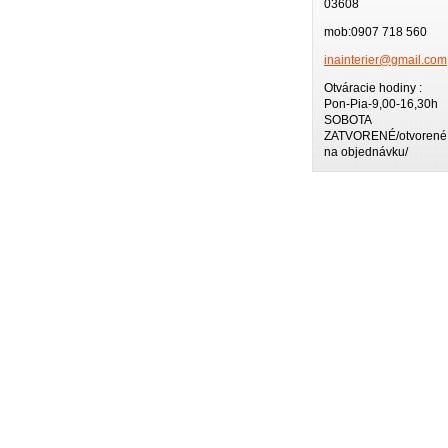
03608
mob:0907 718 560
inainter
ier@gmai
l.com
Otváracie hodiny :
Pon-Pia-9,00-16,30h
SOBOTA
ZATVORENÉ/otvorené 
na objednávku/